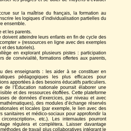
ue sur la maîtrise du français, la formation au
inscrire les logiques d’individualisation partielles du
re ensemble.
 et les parents.
 doivent atteindre leurs enfants en fin de cycle des
e, compter » (ressources en ligne avec des exemples
t des tutoriels).
ollège en explorant plusieurs pistes : participation
 de convivialité, formations offertes aux parents,
 des enseignants : les aider à se constituer en
tiques pédagogiques les plus efficaces pour
utions apportées à des besoins éducatifs particuliers.
 de l’Éducation nationale pourrait élaborer une
lisible et des ressources étoffées. Cette plateforme
bases de données d’exercices, par niveau et avec
et mathématiques), des modules d’échange réservés
tionales et locales (par exemple, le lien avec des
s sanitaires et médico-sociaux pour approfondir la
rconscription», etc.). Les internautes pourront
otage régulera et complétera. Laisser davantage
 méthodes de travail plus collaboratives intégrant le