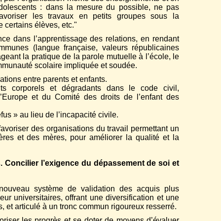
s adolescents : dans la mesure du possible, ne pas
avoriser les travaux en petits groupes sous la
 certains élèves, etc."
ce dans l’apprentissage des relations, en rendant
ommunes (langue française, valeurs républicaines
ageant la pratique de la parole mutuelle à l’école, le
ommunauté scolaire impliquée et soudée.
tions entre parents et enfants.
ts corporels et dégradants dans le code civil,
Europe et du Comité des droits de l’enfant des
us » au lieu de l’incapacité civile.
voriser des organisations du travail permettant un
ères et des mères, pour améliorer la qualité et la
s. Concilier l’exigence du dépassement de soi et
ouveau système de validation des acquis plus
ur universitaires, offrant une diversification et une
 et articulé à un tronc commun rigoureux resserré.
riser les progrès et se doter de moyens d’évaluer