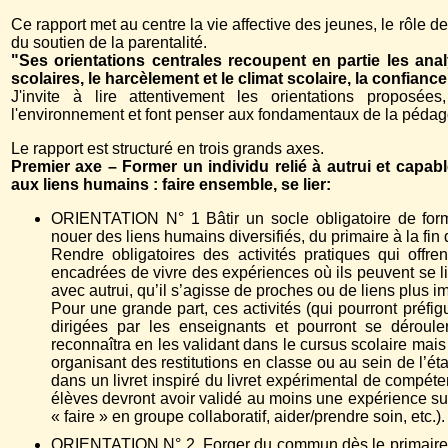
Ce rapport met au centre la vie affective des jeunes, le rôle de 
du soutien de la parentalité.
"Ses orientations centrales recoupent en partie les ana
scolaires, le harcèlement et le climat scolaire, la confiance
J'invite à lire attentivement les orientations proposée
l'environnement et font penser aux fondamentaux de la pédagog
Le rapport est structuré en trois grands axes.
Premier axe – Former un individu relié à autrui et capab
aux liens humains : faire ensemble, se lier:
ORIENTATION N° 1 Bâtir un socle obligatoire de form
nouer des liens humains diversifiés, du primaire à la fin
Rendre obligatoires des activités pratiques qui offr
encadrées de vivre des expériences où ils peuvent se lie
avec autrui, qu’il s’agisse de proches ou de liens plus 
Pour une grande part, ces activités (qui pourront préfig
dirigées par les enseignants et pourront se déroule
reconnaîtra en les validant dans le cursus scolaire mais
organisant des restitutions en classe ou au sein de l’éta
dans un livret inspiré du livret expérimental de compé
élèves devront avoir validé au moins une expérience sur
« faire » en groupe collaboratif, aider/prendre soin, etc.).
ORIENTATION N° 2. Forger du commun dès le primaire,