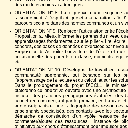
des modules moins académiques.
ORIENTATION N° 8. Faire preuve d’une exigence accr
raisonnement, à l’esprit critique et à la narration, afin d’
parcours scolaire dans des normes communes et un viv
ORIENTATION N° 9. Renforcer l’articulation entre l’école
Proposition a. Mieux informer les parents du niveau que
apprentissages fondamentaux sur le pilier « lire, écrir
concrets, des bases de données d’exercices par niveaux e
Proposition b. Accroître l’ouverture de l’école et du c
occasionnelle des parents en classe, moments réguliers
etc.
ORIENTATION N° 10. Développer le travail en réseau
communauté apprenante, qui échange sur les pra
l’apprentissage de la lecture et du calcul, et sur les sol
Dans le prolongement du projet D’COL1, le ministère
plateforme collaborative ouverte avec une architecture 
inclurait des pratiques pédagogiques évaluées, des 
tutoriel (en commençant par le primaire, en français 
aux enseignants et une cartographie des ressources na
enseignants spécialisés, des contacts avec les secteur
démarche de constitution d’un «pôle ressource de ci
commenter/ajouter des ressources, l’instance de pil
d’initiative aux chefs d’établissement pour impulser des