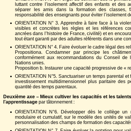
luttant contre l’isolement affectif des enfants et de
séparer les amis dans la formation des classes, f
responsabilité des enseignants pour éviter l’isolement de
ORIENTATION N° 3. Apprendre à faire face à la violen
visibles et concrètes les règles et les références c
ancrées dans l’histoire de France, civilité) et en encour
tout étant garanti par des adultes référents dans une c
ORIENTATION N° 4. Faire évoluer le cadre légal des rela
Propositiona. Condamner par principe les châtimen
conformément aux recommandations du Conseil de l’
Nations unies.
Proposition b. Instaurer une capacité progressive de « ref
ORIENTATION N°5. Sanctuariser un temps parental et fa
investissement multidimensionnel plus paritaire des p
quantité des temps parentaux.
Deuxième axe – Mieux cultiver les capacités et les talent
l’apprentissage
par tâtonnement :
ORIENTATION N°6. Développer dès le collège un n
modulaire et cumulatif, sur le modèle des unités de vale
personnalisation des champs de formation des capacités,
ORIENTATION N° 7. Faire évoluer la notation pour valo