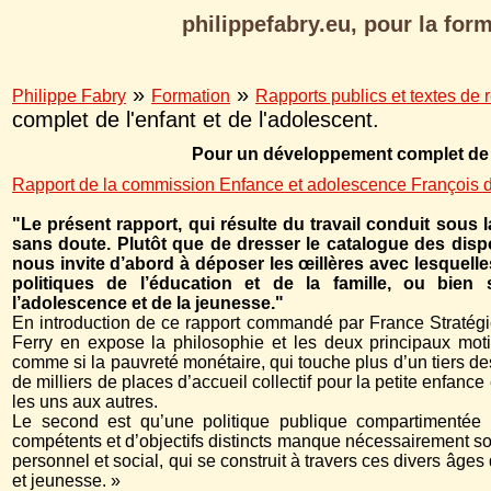
philippefabry.eu, pour la form
»
»
Philippe Fabry
Formation
Rapports publics et textes de 
complet de l'enfant et de l'adolescent.
Pour un développement complet de l'
Rapport de la commission Enfance et adolescence François d
"Le présent rapport, qui résulte du travail conduit sous
sans doute. Plutôt que de dresser le catalogue des dispos
nous invite d’abord à déposer les œillères avec lesquel
politiques de l’éducation et de la famille, ou bie
l’adolescence et de la jeunesse."
En introduction de ce rapport commandé par France Stratégie 
Ferry en expose la philosophie et les deux principaux motif
comme si la pauvreté monétaire, qui touche plus d’un tiers d
de milliers de places d’accueil collectif pour la petite enfanc
les uns aux autres.
Le second est qu’une politique publique compartimentée e
compétents et d’objectifs distincts manque nécessairement son 
personnel et social, qui se construit à travers ces divers â
et jeunesse. »