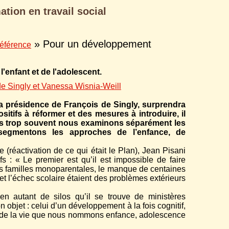
ation en travail social
» Pour un développement
référence
enfant et de l'adolescent.
e Singly et Vanessa Wisnia-Weill
 la présidence de François de Singly, surprendra
itifs à réformer et des mesures à introduire, il
les trop souvent nous examinons séparément les
n segmentons les approches de l’enfance, de
(réactivation de ce qui était le Plan), Jean Pisani
s : « Le premier est qu’il est impossible de faire
es familles monoparentales, le manque de centaines
e et l’échec scolaire étaient des problèmes extérieurs
n autant de silos qu’il se trouve de ministères
objet : celui d’un développement à la fois cognitif,
ges de la vie que nous nommons enfance, adolescence