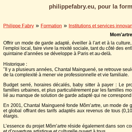
philippefabry.eu, pour la form
»
»
Philippe Fabry
Formation
Institutions et services innova
Mom'artr
Offrir un mode de garde adapté, éveiller à l'art et à la cultur
l'emploi local, faire vivre la mixité sociale, tant du côté des e
quintaine d'années se développe à Paris et au-delà.
Historique :
"Il y a plusieurs années, Chantal Mainguené, se retrouve seul
de la complexité à mener vie professionnelle et vie familiale.
Budget serré, horaires décalés, baby sitter à payer : Le pr
familles urbaines, et plus particulièrement par les familles
lié au manque de solution de garde adapté qui ne correspond 
En 2001, Chantal Mainguené fonde Môm’artre, un mode de ga
et global offrant des tarifs adaptés aux revenus de tous (0,1
élargis.
L’essence du projet Môm’artre réside également dans son co
et d’ouverture artistique et culturelle ouvert à tous.